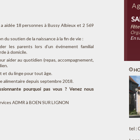
Ag
SA
 a aidée 18 personnes à Bussy Albieux et 2 569
Fête
Orga
En s
n du soutien de la naissance à la fin de vie :
ider les parents lors d’un événement familial
rde à domicile.
ur aider au quotidien (repas, accompagnement,
lien.
HO
 et du linge pour tout âge.
e alimentaire depuis septembre 2018.
sionnante pourquoi pas vous ? Venez nous
s Services ADMR à BOEN SUR LIGNON
tel :