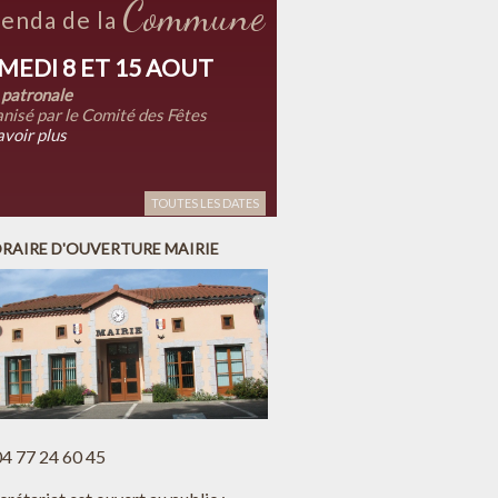
Commune
enda de la
MEDI 8 ET 15 AOUT
 patronale
nisé par le Comité des Fêtes
avoir plus
TOUTES LES DATES
RAIRE D'OUVERTURE MAIRIE
 04 77 24 60 45