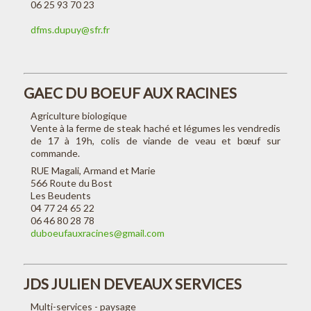
06 25 93 70 23
dfms.dupuy@sfr.fr
GAEC DU BOEUF AUX RACINES
Agriculture biologique
Vente à la ferme de steak haché et légumes les vendredis
de 17 à 19h, colis de viande de veau et bœuf sur
commande.
RUE Magali, Armand et Marie
566 Route du Bost
Les Beudents
04 77 24 65 22
06 46 80 28 78
duboeufauxracines@gmail.com
JDS JULIEN DEVEAUX SERVICES
Multi-services - paysage