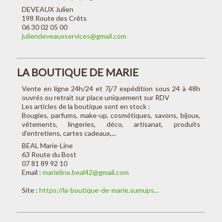
DEVEAUX Julien
198 Route des Crêts
06 30 02 05 00
juliendeveauxservices@gmail.com
LA BOUTIQUE DE MARIE
Vente en ligne 24h/24 et 7j/7 expédition sous 24 à 48h
ouvrés ou retrait sur place uniquement sur RDV
Les articles de la boutique sont en stock :
Bougies, parfums, make-up, cosmétiques, savons, bijoux,
vêtements, lingeries, déco, artisanat, produits
d’entretiens, cartes cadeaux,...
BEAL Marie-Line
63 Route du Bost
07 81 89 92 10
Email :
marieline.beal42@gmail.com
Site :
https://la-boutique-de-marie.sumups...