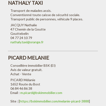
NATHALY TAXI
Transport de malades assis.
Conventionné toute caisse de sécurité sociale.
Transport public de personnes, véhicule 9 places.
JACQUY Nathalie
47 Chemin de la Goutte
Gouttebelin
04 77 24 10 79
nathaly.taxi@orange.fr
PICARD MELANIE
Conseillère immobilier BSK (EI)
Avis de valeur gratuit.
Achat - Vente
PICARD Mélanie
1652 Route du Bost
06 84 46 86 38
Email :
m.picard@bskimmobilier.com
Site : [
https://bskimmobilier.com/melanie-picard-3888
]