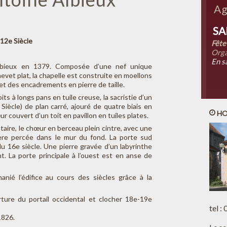
Ag
SA
-12e Siècle
Fête
Orga
En s
lbieux en 1379. Composée d’une nef unique
evet plat, la chapelle est construite en moellons
et des encadrements en pierre de taille.
ts à longs pans en tuile creuse, la sacristie d’un
 Siècle) de plan carré, ajouré de quatre biais en
HO
r couvert d’un toit en pavillon en tuiles plates.
aire, le chœur en berceau plein cintre, avec une
ère percée dans le mur du fond. La porte sud
u 16e siècle. Une pierre gravée d’un labyrinthe
 La porte principale à l’ouest est en anse de
ié l’édifice au cours des siècles grâce à la
rture du portail occidental et clocher 18e-19e
tel :
1826.