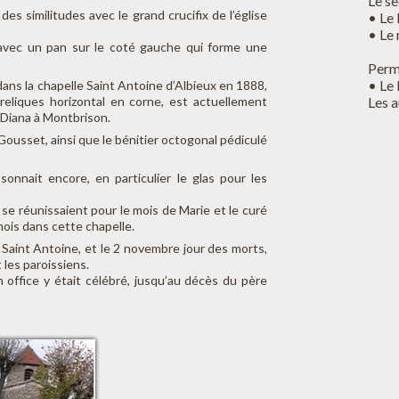
Le se
des similitudes avec le grand crucifix de l’église
• Le 
• Le
 avec un pan sur le coté gauche qui forme une
Perm
• Le 
ans la chapelle Saint Antoine d’Albieux en 1888,
Les a
eliques horizontal en corne, est actuellement
Diana à Montbrison.
ousset, ainsi que le bénitier octogonal pédiculé
onnait encore, en particulier le glas pour les
 se réunissaient pour le mois de Marie et le curé
mois dans cette chapelle.
a Saint Antoine, et le 2 novembre jour des morts,
les paroissiens.
n office y était célébré, jusqu’au décès du père