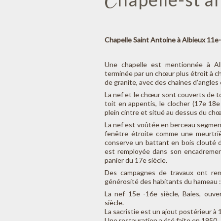
Chapelle Saint Antoine à Albieux 11e
Une chapelle est mentionnée à A
terminée par un chœur plus étroit à ch
de granite, avec des chaines d’angles 
La nef et le chœur sont couverts de toi
toit en appentis, le clocher (17e 18e
plein cintre et situé au dessus du chœu
La nef est voûtée en berceau segment
fenêtre étroite comme une meurtri
conserve un battant en bois clouté d
est remployée dans son encadrement.
panier du 17e siècle.
Des campagnes de travaux ont reman
générosité des habitants du hameau :
La nef 15e -16e siècle, Baies, ouve
siècle.
La sacristie est un ajout postérieur à 
Une restauration a été faite en 1950.