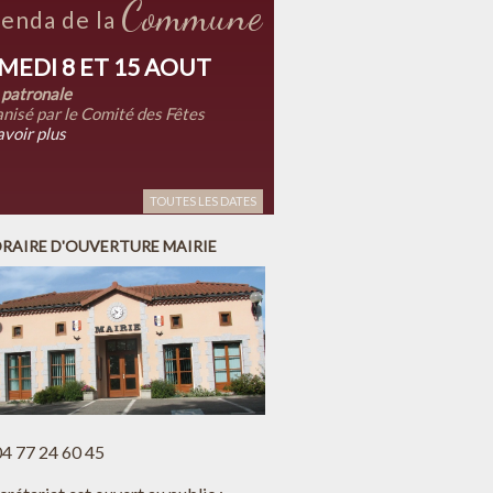
Commune
enda de la
MEDI 8 ET 15 AOUT
 patronale
nisé par le Comité des Fêtes
avoir plus
TOUTES LES DATES
RAIRE D'OUVERTURE MAIRIE
 04 77 24 60 45