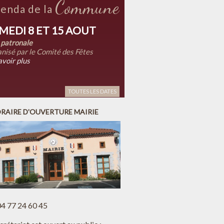
Commune
enda de la
MEDI 8 ET 15 AOUT
 patronale
nisé par le Comité des Fêtes
avoir plus
TOUTES LES DATES
RAIRE D'OUVERTURE MAIRIE
 04 77 24 60 45