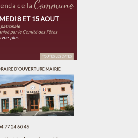
Commune
enda de la
MEDI 8 ET 15 AOUT
 patronale
nisé par le Comité des Fêtes
avoir plus
TOUTES LES DATES
RAIRE D'OUVERTURE MAIRIE
 04 77 24 60 45