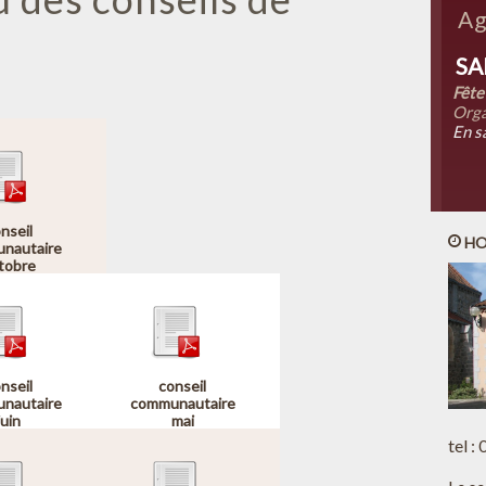
Ag
SA
Fête
Orga
En s
nseil
HO
nautaire
tobre
nseil
conseil
nautaire
communautaire
juin
mai
tel :